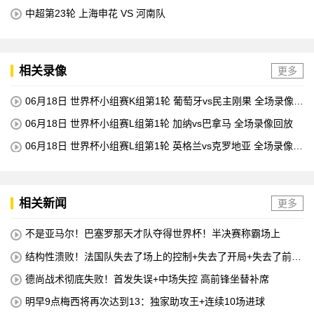
中超第23轮 上海申花 VS 河南队
相关录像
更多
06月18日 世界杯小组赛K组第1轮 葡萄牙vs民主刚果 全场录像回
放
06月18日 世界杯小组赛L组第1轮 加纳vs巴拿马 全场录像回放
06月18日 世界杯小组赛L组第1轮 英格兰vs克罗地亚 全场录像回
放
相关新闻
更多
不是亚马尔！巴塞罗那天才队夺得世界杯！半决赛称霸场上
结构性溃败！法国队失去了场上的控制+失去了开局+失去了前锋
线=无论如何他们都会输
德尚战术彻底失败！首发失误+中场失控 高前锋坐替补席
明早9点梅西将再次达到13：独家助攻王+连续10场进球