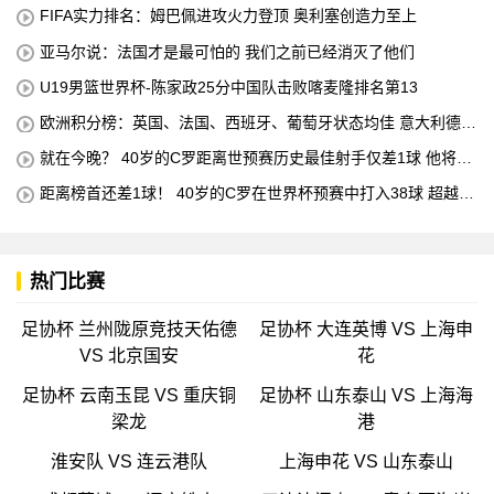
FIFA实力排名：姆巴佩进攻火力登顶 奥利塞创造力至上
亚马尔说：法国才是最可怕的 我们之前已经消灭了他们
U19男篮世界杯-陈家政25分中国队击败喀麦隆排名第13
欧洲积分榜：英国、法国、西班牙、葡萄牙状态均佳 意大利德国
末轮生死战
就在今晚？ 40岁的C罗距离世预赛历史最佳射手仅差1球 他将在
对阵匈牙利的比赛中创下这一纪录
距离榜首还差1球！ 40岁的C罗在世界杯预赛中打入38球 超越梅
西 单独占据第二位 下一轮 他将成为历史最佳射手
热门比赛
足协杯 兰州陇原竞技天佑德
足协杯 大连英博 VS 上海申
VS 北京国安
花
足协杯 云南玉昆 VS 重庆铜
足协杯 山东泰山 VS 上海海
梁龙
港
淮安队 VS 连云港队
上海申花 VS 山东泰山