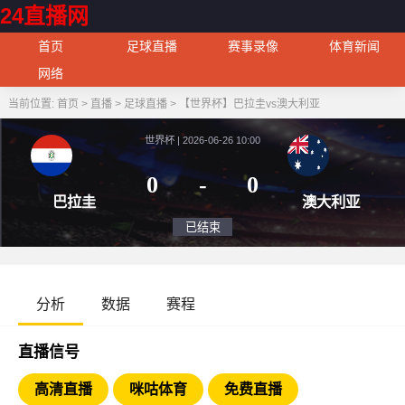
24直播网
首页
足球直播
赛事录像
体育新闻
网络
当前位置:
首页
>
直播
>
足球直播
>
【世界杯】巴拉圭vs澳大利亚
世界杯 | 2026-06-26 10:00
0
-
0
巴拉圭
澳大
已结束
分析
数据
赛程
直播信号
高清直播
咪咕体育
免费直播