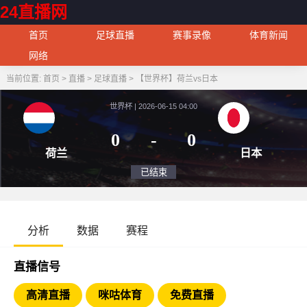
24直播网
首页
足球直播
赛事录像
体育新闻
网络
当前位置:
首页
>
直播
>
足球直播
>
【世界杯】荷兰vs日本
世界杯 | 2026-06-15 04:00
0
-
0
荷兰
日
已结束
分析
数据
赛程
直播信号
高清直播
咪咕体育
免费直播