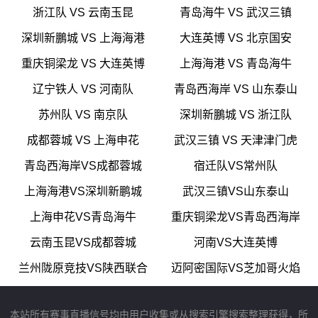
浙江队 VS 云南玉昆
青岛海牛 VS 武汉三镇
深圳新鵬城 VS 上海海港
大连英博 VS 北京国安
重庆铜梁龙 VS 大连英博
上海海港 VS 青岛海牛
辽宁铁人 VS 河南队
青岛西海岸 VS 山东泰山
苏州队 VS 南京队
深圳新鵬城 VS 浙江队
成都蓉城 VS 上海申花
武汉三镇 VS 天津津门虎
青岛西海岸VS成都蓉城
宿迁队VS常州队
上海海港VS深圳新鹏城
武汉三镇VS山东泰山
上海申花VS青岛海牛
重庆铜梁龙VS青岛西海岸
云南玉昆VS成都蓉城
河南VS大连英博
兰州陇原竞技VS陕西联合
迈阿密国际VS芝加哥火焰
本站所有赛事直播信号均由用户收集或从搜索引擎搜索整理获得，所