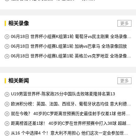
相关录像
更多
06月18日 世界杯小组赛K组第1轮 葡萄牙vs民主刚果 全场录像回
放
06月18日 世界杯小组赛L组第1轮 加纳vs巴拿马 全场录像回放
06月18日 世界杯小组赛L组第1轮 英格兰vs克罗地亚 全场录像回
放
相关新闻
更多
U19男篮世界杯-陈家政25分中国队击败喀麦隆排名第13
欧洲积分榜：英国、法国、西班牙、葡萄牙状态均佳 意大利德国
末轮生死战
就在今晚？ 40岁的C罗距离世预赛历史最佳射手仅差1球 他将在
对阵匈牙利的比赛中创下这一纪录
距离榜首还差1球！ 40岁的C罗在世界杯预赛中打入38球 超越梅
西 单独占据第二位 下一轮 他将成为历史最佳射手
从16 个中选择4 个！意大利不用担心 他们这次一定会参加世界