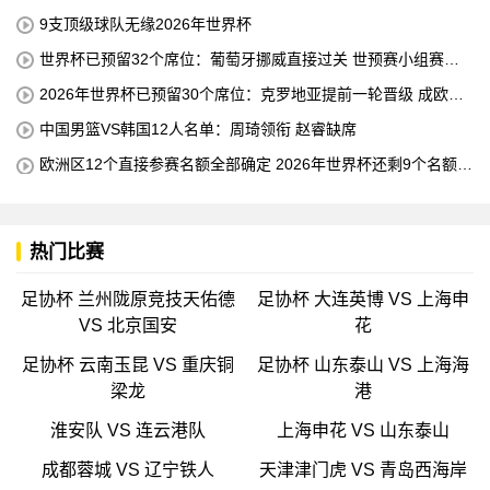
杯的！
9支顶级球队无缘2026年世界杯
世界杯已预留32个席位：葡萄牙挪威直接过关 世预赛小组赛即
将结束
2026年世界杯已预留30个席位：克罗地亚提前一轮晋级 成欧洲
第三支球队
中国男篮VS韩国12人名单：周琦领衔 赵睿缺席
欧洲区12个直接参赛名额全部确定 2026年世界杯还剩9个名额待
确定
热门比赛
足协杯 兰州陇原竞技天佑德
足协杯 大连英博 VS 上海申
VS 北京国安
花
足协杯 云南玉昆 VS 重庆铜
足协杯 山东泰山 VS 上海海
梁龙
港
淮安队 VS 连云港队
上海申花 VS 山东泰山
成都蓉城 VS 辽宁铁人
天津津门虎 VS 青岛西海岸