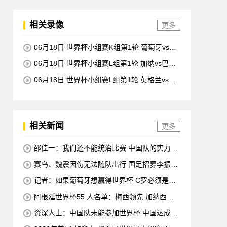
相关录像
更多
06月18日 世界杯小组赛K组第1轮 葡萄牙vs民
主刚果 全场录像回放
06月18日 世界杯小组赛L组第1轮 加纳vs巴拿
马 全场录像回放
06月18日 世界杯小组赛L组第1轮 英格兰vs克
罗地亚 全场录像回放
相关新闻
更多
邵佳一：我们还不能统治比赛 中国队的实力是
整体
赛鸟、魏震因伤无法随队出行 国足招募李振
泉、李阳作为替补
记者：如果葡萄牙想赢得世界杯 C罗必须是替
补 他在场上拖累了球队
阿根廷世界杯55 人名单：梅西领先 加纳西奥
错失迪巴拉
资深人士：中国队未能参加世界杯 中国达成协
议压力较小