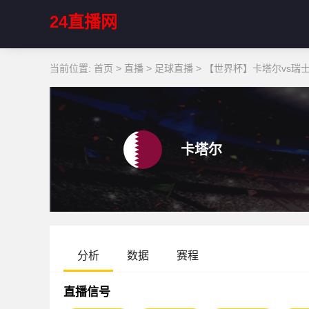
24直播网
当前位置:
首页
>
直播
>
足球直播
>
【世界杯】卡塔尔vs瑞
卡塔尔
分析
数据
赛程
直播信号