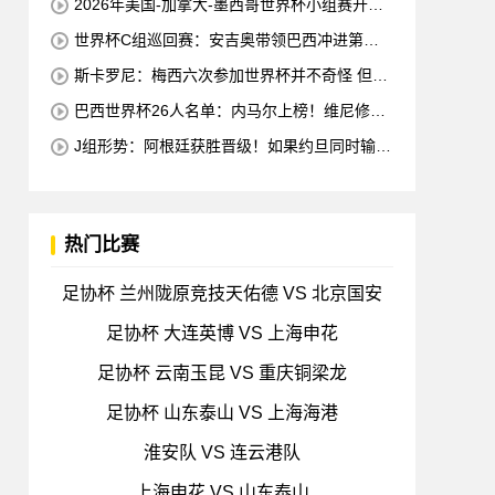
2026年美国-加拿大-墨西哥世界杯小组赛开幕
及焦点赛程公布
世界杯C组巡回赛：安吉奥带领巴西冲进第六
星 海地欲拿队史首分
斯卡罗尼：梅西六次参加世界杯并不奇怪 但他
的国家队只赢得了4个冠军
巴西世界杯26人名单：内马尔上榜！维尼修斯·
拉菲领先 佩德罗错失
J组形势：阿根廷获胜晋级！如果约旦同时输球
阿根廷将锁定榜首
热门比赛
足协杯 兰州陇原竞技天佑德 VS 北京国安
足协杯 大连英博 VS 上海申花
足协杯 云南玉昆 VS 重庆铜梁龙
足协杯 山东泰山 VS 上海海港
淮安队 VS 连云港队
上海申花 VS 山东泰山