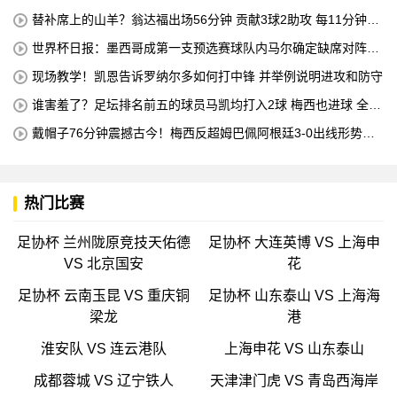
机床操作员的职业培训
替补席上的山羊？翁达福出场56分钟 贡献3球2助攻 每11分钟参
与1球
世界杯日报：墨西哥成第一支预选赛球队内马尔确定缺席对阵海
地的比赛
现场教学！凯恩告诉罗纳尔多如何打中锋 并举例说明进攻和防守
谁害羞了？足坛排名前五的球员马凯均打入2球 梅西也进球 全场
比赛只有一名球员出战
戴帽子76分钟震撼古今！梅西反超姆巴佩阿根廷3-0出线形势看
好
热门比赛
足协杯 兰州陇原竞技天佑德
足协杯 大连英博 VS 上海申
VS 北京国安
花
足协杯 云南玉昆 VS 重庆铜
足协杯 山东泰山 VS 上海海
梁龙
港
淮安队 VS 连云港队
上海申花 VS 山东泰山
成都蓉城 VS 辽宁铁人
天津津门虎 VS 青岛西海岸