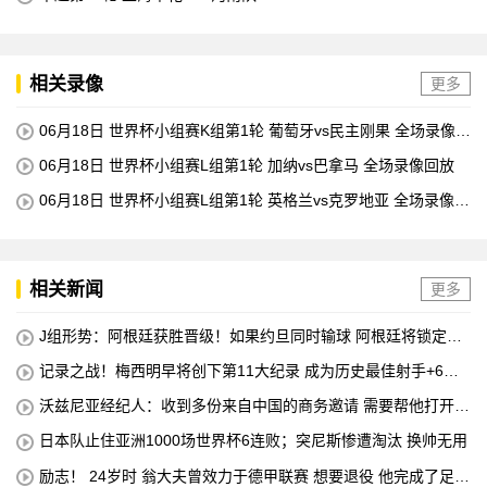
相关录像
更多
06月18日 世界杯小组赛K组第1轮 葡萄牙vs民主刚果 全场录像回
放
06月18日 世界杯小组赛L组第1轮 加纳vs巴拿马 全场录像回放
06月18日 世界杯小组赛L组第1轮 英格兰vs克罗地亚 全场录像回
放
相关新闻
更多
J组形势：阿根廷获胜晋级！如果约旦同时输球 阿根廷将锁定榜
首
记录之战！梅西明早将创下第11大纪录 成为历史最佳射手+6次
助攻+助攻王！
沃兹尼亚经纪人：收到多份来自中国的商务邀请 需要帮他打开中
国社交媒体
日本队止住亚洲1000场世界杯6连败；突尼斯惨遭淘汰 换帅无用
励志！ 24岁时 翁大夫曾效力于德甲联赛 想要退役 他完成了足球