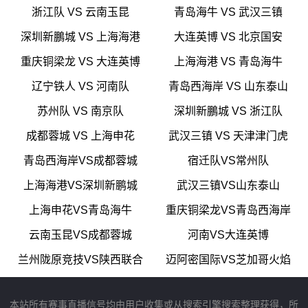
浙江队 VS 云南玉昆
青岛海牛 VS 武汉三镇
深圳新鵬城 VS 上海海港
大连英博 VS 北京国安
重庆铜梁龙 VS 大连英博
上海海港 VS 青岛海牛
辽宁铁人 VS 河南队
青岛西海岸 VS 山东泰山
苏州队 VS 南京队
深圳新鵬城 VS 浙江队
成都蓉城 VS 上海申花
武汉三镇 VS 天津津门虎
青岛西海岸VS成都蓉城
宿迁队VS常州队
上海海港VS深圳新鹏城
武汉三镇VS山东泰山
上海申花VS青岛海牛
重庆铜梁龙VS青岛西海岸
云南玉昆VS成都蓉城
河南VS大连英博
兰州陇原竞技VS陕西联合
迈阿密国际VS芝加哥火焰
本站所有赛事直播信号均由用户收集或从搜索引擎搜索整理获得，所