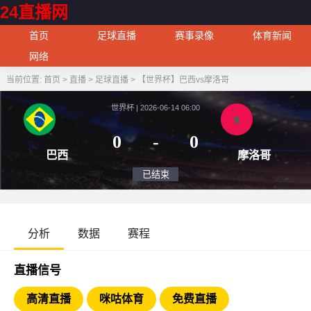
24直播网
首页
足球直播
赛事录像
体育新闻
网络
当前位置:
首页
>
直播
>
足球直播
>
【世界杯】巴西vs摩洛哥
世界杯 | 2026-06-14 06:00
0
-
0
巴西
摩
已结束
分析
数据
赛程
直播信号
高清直播
咪咕体育
免费直播