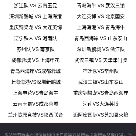
浙江队 VS 云南玉昆
青岛海牛 VS 武汉三镇
深圳新鵬城 VS 上海海港
大连英博 VS 北京国安
重庆铜梁龙 VS 大连英博
上海海港 VS 青岛海牛
辽宁铁人 VS 河南队
青岛西海岸 VS 山东泰山
苏州队 VS 南京队
深圳新鵬城 VS 浙江队
成都蓉城 VS 上海申花
武汉三镇 VS 天津津门虎
青岛西海岸VS成都蓉城
宿迁队VS常州队
上海海港VS深圳新鹏城
武汉三镇VS山东泰山
上海申花VS青岛海牛
重庆铜梁龙VS青岛西海岸
云南玉昆VS成都蓉城
河南VS大连英博
兰州陇原竞技VS陕西联合
迈阿密国际VS芝加哥火焰
本站所有赛事直播信号均由用户收集或从搜索引擎搜索整理获得，所