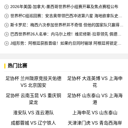
2026年美国-加拿大-墨西哥世界杯小组赛开幕及焦点赛程公布
世界杯C组巡回赛：安吉奥带领巴西冲进第六星 海地欲拿队史首
分
斯卡罗尼：梅西六次参加世界杯并不奇怪 但他的国家队只赢得了
4个冠军
巴西世界杯26人名单：内马尔上榜！维尼修斯·拉菲领先 佩德罗
错失
J组形势：阿根廷获胜晋级！如果约旦同时输球 阿根廷将锁定榜
首
热门比赛
足协杯 兰州陇原竞技天佑德
足协杯 大连英博 VS 上海申
VS 北京国安
花
足协杯 云南玉昆 VS 重庆铜
足协杯 山东泰山 VS 上海海
梁龙
港
淮安队 VS 连云港队
上海申花 VS 山东泰山
成都蓉城 VS 辽宁铁人
天津津门虎 VS 青岛西海岸