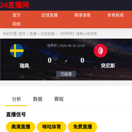
24直播网
首页
足球直播
赛事录像
体育新闻
网络
当前位置:
首页
>
直播
>
足球直播
>
【世界杯】瑞典vs突尼斯
世界杯 | 2026-06-15 10:00
0
-
0
瑞典
突
已结束
分析
数据
赛程
直播信号
高清直播
咪咕体育
免费直播