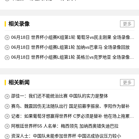
相关录像
更多
06月18日 世界杯小组赛K组第1轮 葡萄牙vs民主刚果 全场录像回
放
06月18日 世界杯小组赛L组第1轮 加纳vs巴拿马 全场录像回放
06月18日 世界杯小组赛L组第1轮 英格兰vs克罗地亚 全场录像回
放
相关新闻
更多
邵佳一：我们还不能统治比赛 中国队的实力是整体
赛鸟、魏震因伤无法随队出行 国足招募李振泉、李阳作为替补
记者：如果葡萄牙想赢得世界杯 C罗必须是替补 他在场上拖累了
球队
阿根廷世界杯55 人名单：梅西领先 加纳西奥错失迪巴拉
资深人士：中国队未能参加世界杯 中国达成协议压力较小