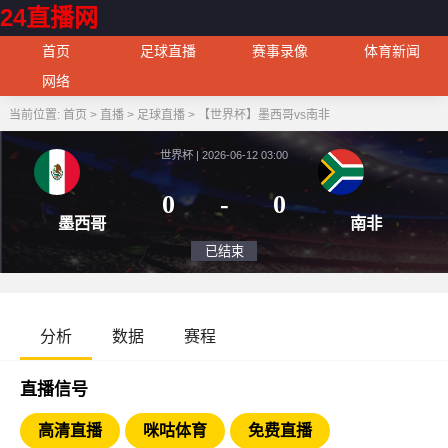
24直播网
首页
足球直播
赛事录像
体育新闻
网络
当前位置:
首页
>
直播
>
足球直播
>
【世界杯】墨西哥vs南非
世界杯 | 2026-06-12 03:00
0
-
0
墨西哥
南
已结束
分析
数据
赛程
直播信号
高清直播
咪咕体育
免费直播