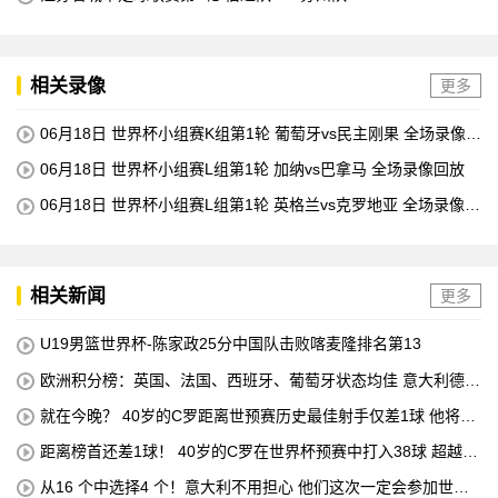
相关录像
更多
06月18日 世界杯小组赛K组第1轮 葡萄牙vs民主刚果 全场录像回
放
06月18日 世界杯小组赛L组第1轮 加纳vs巴拿马 全场录像回放
06月18日 世界杯小组赛L组第1轮 英格兰vs克罗地亚 全场录像回
放
相关新闻
更多
U19男篮世界杯-陈家政25分中国队击败喀麦隆排名第13
欧洲积分榜：英国、法国、西班牙、葡萄牙状态均佳 意大利德国
末轮生死战
就在今晚？ 40岁的C罗距离世预赛历史最佳射手仅差1球 他将在
对阵匈牙利的比赛中创下这一纪录
距离榜首还差1球！ 40岁的C罗在世界杯预赛中打入38球 超越梅
西 单独占据第二位 下一轮 他将成为历史最佳射手
从16 个中选择4 个！意大利不用担心 他们这次一定会参加世界