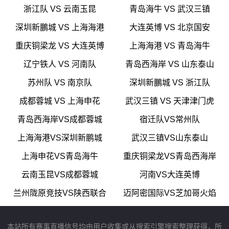
浙江队 VS 云南玉昆
青岛海牛 VS 武汉三镇
深圳新鵬城 VS 上海海港
大连英博 VS 北京国安
重庆铜梁龙 VS 大连英博
上海海港 VS 青岛海牛
辽宁铁人 VS 河南队
青岛西海岸 VS 山东泰山
苏州队 VS 南京队
深圳新鵬城 VS 浙江队
成都蓉城 VS 上海申花
武汉三镇 VS 天津津门虎
青岛西海岸VS成都蓉城
宿迁队VS常州队
上海海港VS深圳新鹏城
武汉三镇VS山东泰山
上海申花VS青岛海牛
重庆铜梁龙VS青岛西海岸
云南玉昆VS成都蓉城
河南VS大连英博
兰州陇原竞技VS陕西联合
迈阿密国际VS芝加哥火焰
本站所有赛事直播信号均由用户收集或从搜索引擎搜索整理获得，所