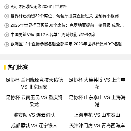
杯的！
9支顶级球队无缘2026年世界杯
世界杯已预留32个席位：葡萄牙挪威直接过关 世预赛小组赛即
将结束
2026年世界杯已预留30个席位：克罗地亚提前一轮晋级 成欧洲
第三支球队
中国男篮VS韩国12人名单：周琦领衔 赵睿缺席
欧洲区12个直接参赛名额全部确定 2026年世界杯还剩9个名额待
确定
热门比赛
足协杯 兰州陇原竞技天佑德
足协杯 大连英博 VS 上海申
VS 北京国安
花
足协杯 云南玉昆 VS 重庆铜
足协杯 山东泰山 VS 上海海
梁龙
港
淮安队 VS 连云港队
上海申花 VS 山东泰山
成都蓉城 VS 辽宁铁人
天津津门虎 VS 青岛西海岸